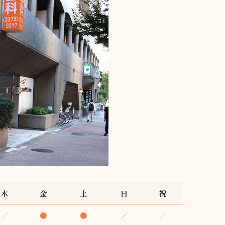
木
金
土
日
祝
／
●
●
／
／